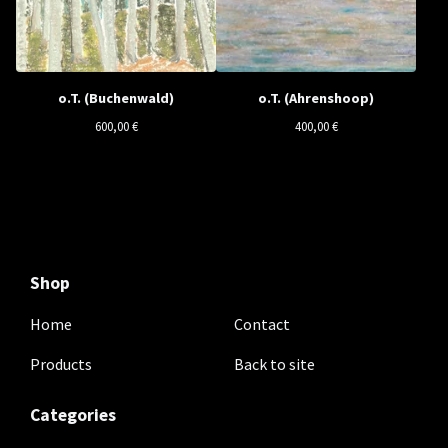
o.T. (Buchenwald)
o.T. (Ahrenshoop)
600,00
€
400,00
€
Shop
Home
Contact
Products
Back to site
Categories