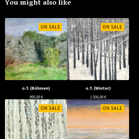
You might also like
ON SALE
ON SALE
o.T. (Böhmen)
o.T. (Winter)
900,00
€
1.500,00
€
ON SALE
ON SALE